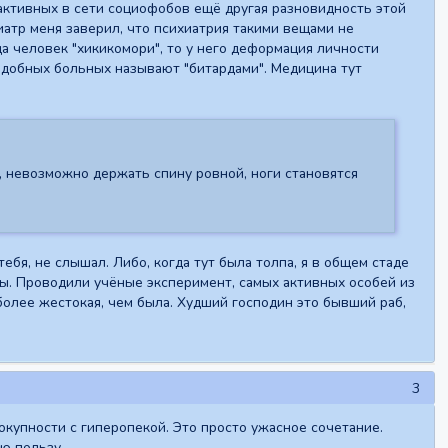
 активных в сети социофобов ещё другая разновидность этой
хиатр меня заверил, что психиатрия такими вещами не
да человек "хикикомори", то у него деформация личности
одобных больных называют "битардами". Медицина тут
и, невозможно держать спину ровной, ноги становятся
тебя, не слышал. Либо, когда тут была толпа, я в общем стаде
сы. Проводили учёные эксперимент, самых активных особей из
 более жестокая, чем была. Худший господин это бывший раб,
3
окупности с гиперопекой. Это просто ужасное сочетание.
ю пользу.