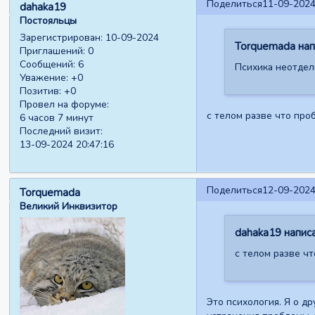
Поделиться
11-09-2024
dahaka19
Постояльцы
Зарегистрирован
: 10-09-2024
Torquemada напи
Приглашений:
0
Сообщений:
6
Психика неотдели
Уважение:
+0
Позитив:
+0
Провел на форуме:
с телом разве что про
6 часов 7 минут
Последний визит:
13-09-2024 20:47:16
Поделиться
12-09-2024
Torquemada
Великий Инквизитор
dahaka19 написа
с телом разве чт
Это психология. Я о др