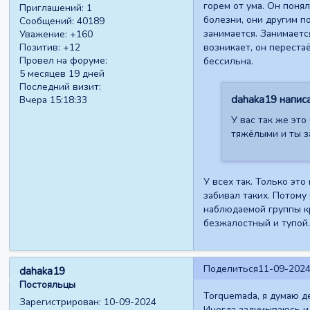
горем от ума. Он поня
Приглашений:
1
болезни, они другим п
Сообщений:
40189
занимается. Занимаетс
Уважение:
+160
возникает, он переста
Позитив:
+12
Провел на форуме:
бессильна.
5 месяцев 19 дней
Последний визит:
dahaka19 написа
Вчера 15:18:33
У вас так же это
тяжёлыми и ты з
У всех так. Только это
забивал таких. Потому
наблюдаемой группы кр
безжалостный и тупой.
Поделиться
11-09-2024
dahaka19
Постояльцы
Torquemada, я думаю д
Зарегистрирован
: 10-09-2024
Иногда задумываюсь и 