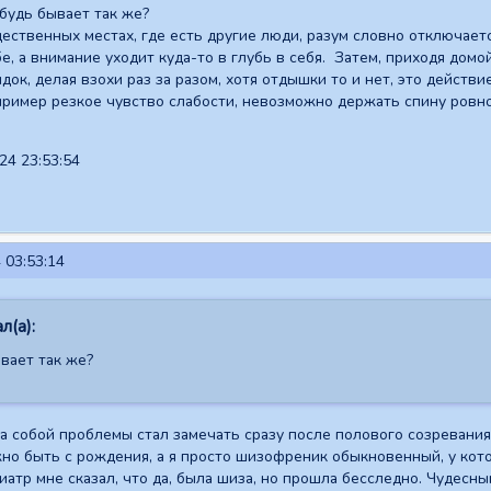
ибудь бывает так же?
щественных местах, где есть другие люди, разум словно отключаетс
е, а внимание уходит куда-то в глубь в себя. Затем, приходя домо
ок, делая взохи раз за разом, хотя отдышки то и нет, это действи
пример резкое чувство слабости, невозможно держать спину ровн
24 23:53:54
 03:53:14
л(а):
вает так же?
За собой проблемы стал замечать сразу после полового созревания,
жно быть с рождения, а я просто шизофреник обыкновенный, у кото
иатр мне сказал, что да, была шиза, но прошла бесследно. Чудесны