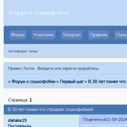
Форум о социофобии
Форум
Участники
Telegram
Правила
Поис
Активные темы
Привет, Гость!
Войдите
или
зарегистрируйтесь
.
»
Форум о социофобии
»
Первый шаг
»
В 30 лет понял чт
Страница:
1
В 30 лет понял что страдаю социофобией
Поделиться
11-09-2024
dahaka19
Постояльцы