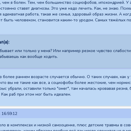
л, чем я болен. Тем, чем большинство социофобов, ипохондрией. У
остоянно ставят диагнозы. Это уже надо лечить. Как, не знаю. Пси
я адекватная работа, такая же семья, здоровый образ жизни. А ког
ёт быть человеком, становится каким-то уродом. Самых тяжёлых п
л(а):
 бывает или только у меня? Или например резкое чувство слабост
абываешь как вообще ходить.
 в более раннем возрасте случается обычно. О таких случаях, как у 
 что вы не такие как все, а социофобы более жестокие, чем норми
ыс убрали, оставили только "омег", там началась кровавая резня,
 Как раб при этом мог быть идеален.
 16:59:12
ело в комплексах и низкой самооценке, плюс детские травмы в сов
удивляюсь, каким образом вообще всё так могло сложится не в мо