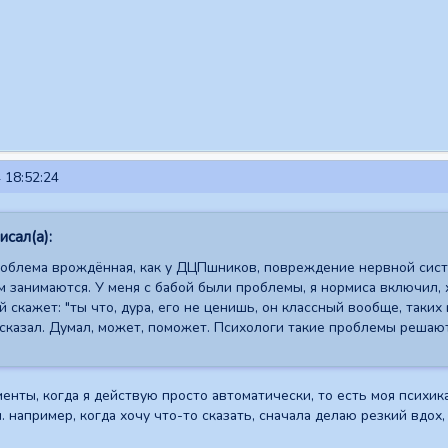
 18:52:24
сал(а):
роблема врождённая, как у ДЦПшников, повреждение нервной систе
 занимаются. У меня с бабой были проблемы, я нормиса включил, х
й скажет: "ты что, дура, его не ценишь, он классный вообще, таких
сказал. Думал, может, поможет. Психологи такие проблемы решают
менты, когда я действую просто автоматически, то есть моя психи
 например, когда хочу что-то сказать, сначала делаю резкий вдох,