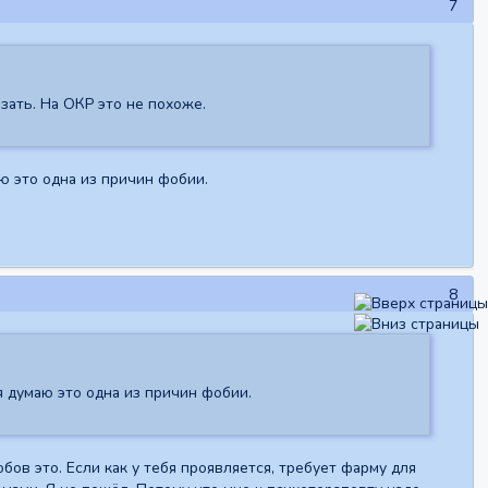
7
азать. На ОКР это не похоже.
ю это одна из причин фобии.
8
я думаю это одна из причин фобии.
бов это. Если как у тебя проявляется, требует фарму для