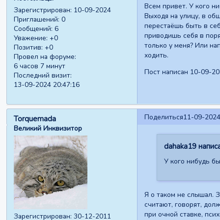
Всем привет. У кого н
Зарегистрирован
: 10-09-2024
Выходя на улицу, в об
Приглашений:
0
перестаёшь быть в себ
Сообщений:
6
приводишь себя в поряд
Уважение:
+0
только у меня? Или на
Позитив:
+0
ходить.
Провел на форуме:
6 часов 7 минут
Пост написан 10-09-20
Последний визит:
13-09-2024 20:47:16
Поделиться
11-09-2024
Torquemada
Великий Инквизитор
dahaka19 написа
У кого нибудь бы
Я о таком не слышал. 
считают, говорят, дол
при очной ставке, псих
Зарегистрирован
: 30-12-2011