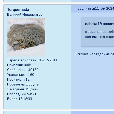
Поделиться
11-09-2024
Torquemada
Великий Инквизитор
dahaka19 написа
я замечал со соб
появляются опред
Психика неотделима от 
Зарегистрирован
: 30-12-2011
Приглашений:
1
Сообщений:
40189
Уважение:
+160
Позитив:
+12
Провел на форуме:
5 месяцев 19 дней
Последний визит:
Вчера 15:18:33