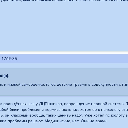
 17:19:35
л(а):
ах и низкой самооценке, плюс детские травмы в совокупности с ги
а врождённая, как у ДЦПшников, повреждение нервной системы. Тр
бабой были проблемы, я нормиса включил, хотел её к психологу отв
шь, он классный вообще, таких ценить надо". Уже хотел психологу з
кие проблемы решают. Медицинские, нет. Они не врачи.