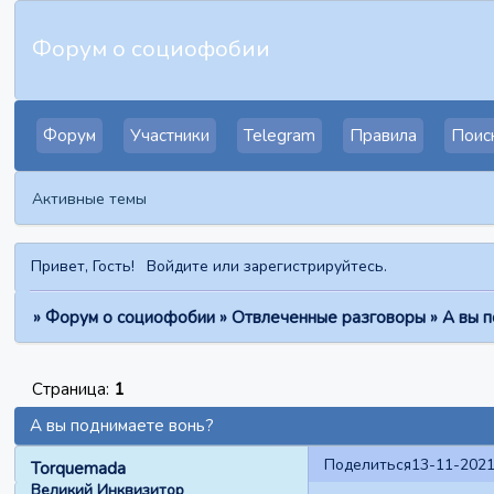
Форум о социофобии
Форум
Участники
Telegram
Правила
Поис
Активные темы
Привет, Гость!
Войдите
или
зарегистрируйтесь
.
»
Форум о социофобии
»
Отвлеченные разговоры
»
А вы 
Страница:
1
А вы поднимаете вонь?
Поделиться
13-11-2021
Torquemada
Великий Инквизитор