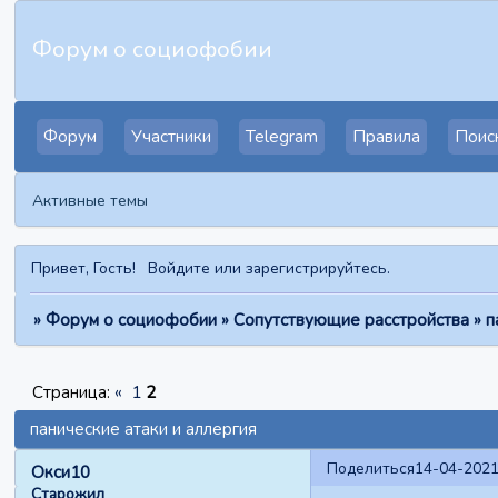
Форум о социофобии
Форум
Участники
Telegram
Правила
Поис
Активные темы
Привет, Гость!
Войдите
или
зарегистрируйтесь
.
»
Форум о социофобии
»
Сопутствующие расстройства
»
п
Страница:
«
1
2
панические атаки и аллергия
Поделиться
14-04-2021
Окси10
Старожил