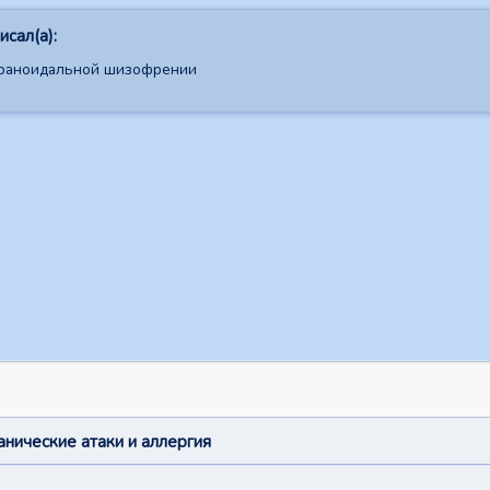
сал(а):
араноидальной шизофрении
анические атаки и аллергия