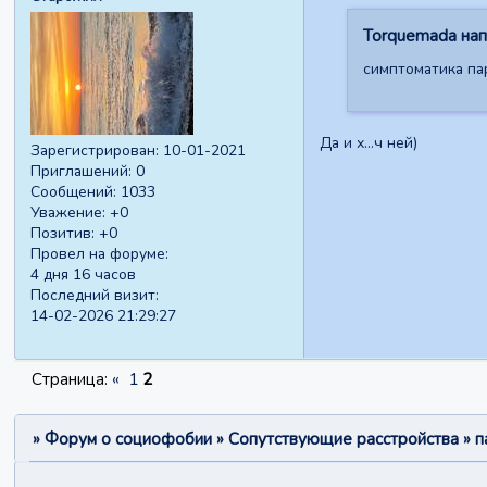
Torquemada напи
симптоматика п
Да и х...ч ней)
Зарегистрирован
: 10-01-2021
Приглашений:
0
Сообщений:
1033
Уважение:
+0
Позитив:
+0
Провел на форуме:
4 дня 16 часов
Последний визит:
14-02-2026 21:29:27
Страница:
«
1
2
»
Форум о социофобии
»
Сопутствующие расстройства
»
п