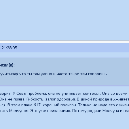
 21:28:05
сал(а):
 учитывая что ты там давно и часто такое там говоришь
оворит. У Севы проблема, она не учитывает контекст. Она со всеми
 Она не права. Гибкость, залог здоровья. В дикой природе выживае
ся. В этом плане б17, хороший полигон. Только не надо его с жизн
тать Молчуном. Это уже неизлечимо. Потому родичи Молчуна и вым