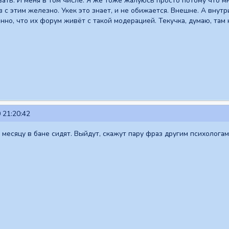
ть. И меня в том числе. Я же тоже жалуюсь просто потому что мне
 с этим железно. Укек это знает, и не обижается. Внешне. А внутр
анно, что их форум живёт с такой модерацией. Текучка, думаю, там 
 21:20:42
месяцу в бане сидят. Выйдут, скажут пару фраз другим психологам, 