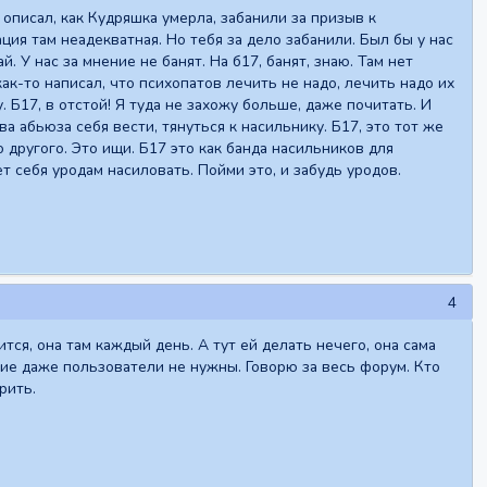
 описал, как Кудряшка умерла, забанили за призыв к
ация там неадекватная. Но тебя за дело забанили. Был бы у нас
. У нас за мнение не банят. На б17, банят, знаю. Там нет
к-то написал, что психопатов лечить не надо, лечить надо их
. Б17, в отстой! Я туда не захожу больше, даже почитать. И
а абьюза себя вести, тянуться к насильнику. Б17, это тот же
 другого. Это ищи. Б17 это как банда насильников для
т себя уродам насиловать. Пойми это, и забудь уродов.
4
тся, она там каждый день. А тут ей делать нечего, она сама
кие даже пользователи не нужны. Говорю за весь форум. Кто
рить.