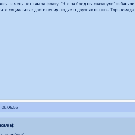
ся.. а меня вот там за фразу "Что за бред вы сказанули" забаняли 
 что социальные достижения людям в друзьях важны.. Торквемада 
 08:05:56
сал(а):
то перебор?