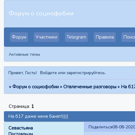
Форум о социофобии
Форум
Участники
Telegram
Правила
Поис
Активные темы
Привет, Гость!
Войдите
или
зарегистрируйтесь
.
»
Форум о социофобии
»
Отвлеченные разговоры
»
На б17
Страница:
1
На б17 даже меня банят!((((
Поделиться
08-08-2020
Севастьяна
Постояльцы