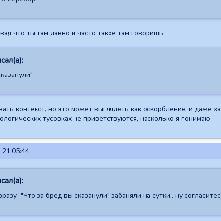
ывая что ты там давно и часто такое там говоришь
сал(а):
сказанули"
ать контекст, но это может выглядеть как оскорбление, и даже хам
хологических тусовках не приветствуются, насколько я понимаю
 21:05:44
сал(а):
фразу "Что за бред вы сказанули" забаняли на сутки.. ну согласите