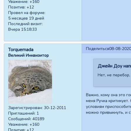
Уважение:
+160
Позитив:
+12
Провел на форуме:
5 месяцев 19 дней
Последний визит:
Вчера 15:18:33
Поделиться
08-08-2020
Torquemada
Великий Инквизитор
Джейн Доу напи
Нет, не перебор,
Важно, кому она это г
меня Ручка критикует.
условиям приспособить
Зарегистрирован
: 30-12-2011
можно привыкнуть, и с
Приглашений:
1
Сообщений:
40189
Уважение:
+160
Позитив:
+12