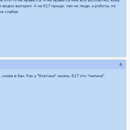
 кто-то не нравится. А не нравятся мне все абсолютно, кому
и видно выгорел. А на б17 проще, там не люди, а роботы, по
не слабая.
6
снова в бан. Как у "блатных" жизнь. Б17 это "малина".