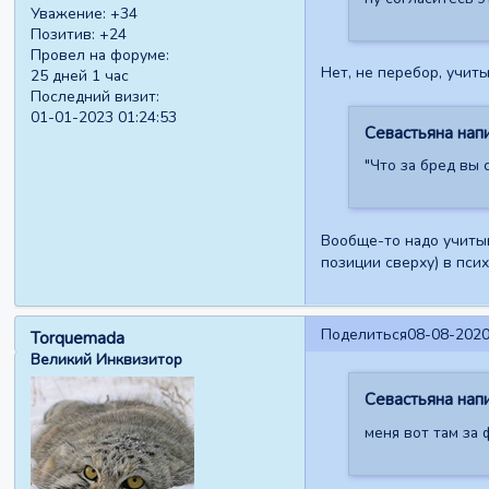
Уважение:
+34
Позитив:
+24
Провел на форуме:
Нет, не перебор, учит
25 дней 1 час
Последний визит:
01-01-2023 01:24:53
Севастьяна напи
"Что за бред вы 
Вообще-то надо учитыв
позиции сверху) в пси
Поделиться
08-08-2020
Torquemada
Великий Инквизитор
Севастьяна напи
меня вот там за 