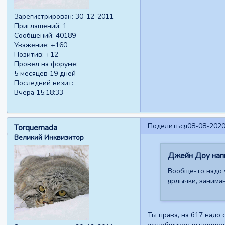
Зарегистрирован
: 30-12-2011
Приглашений:
1
Сообщений:
40189
Уважение:
+160
Позитив:
+12
Провел на форуме:
5 месяцев 19 дней
Последний визит:
Вчера 15:18:33
Поделиться
08-08-2020
Torquemada
Великий Инквизитор
Джейн Доу напи
Вообще-то надо у
ярлычки, занима
Ты права, на б17 надо