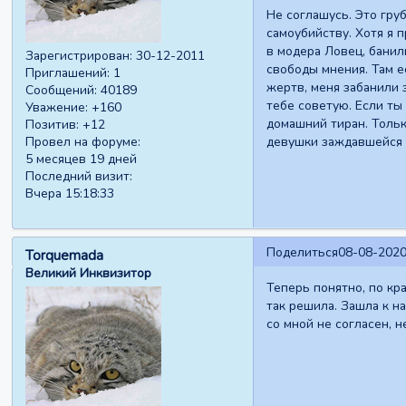
Не соглашусь. Это груб
самоубийству. Хотя я п
в модера Ловец, банили
Зарегистрирован
: 30-12-2011
свободы мнения. Там е
Приглашений:
1
жертв, меня забанили з
Сообщений:
40189
тебе советую. Если ты
Уважение:
+160
домашний тиран. Только
Позитив:
+12
Провел на форуме:
девушки заждавшейся п
5 месяцев 19 дней
Последний визит:
Вчера 15:18:33
Поделиться
08-08-2020
Torquemada
Великий Инквизитор
Теперь понятно, по кра
так решила. Зашла к н
со мной не согласен, н