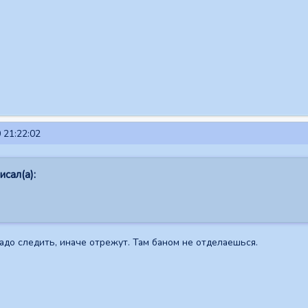
 21:22:02
сал(а):
.
надо следить, иначе отрежут. Там баном не отделаешься.