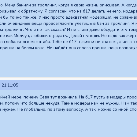
о. Меня банили за троллинг, когда я свою жизнь описывал. А когда
ризывал к обратному. Я согласен, что на б17 делать нечего, модер
 бы точно так же. У нас просто адекватная модерация, не сравнивай
сли очевидные вещи провозгласить улетишь в бан за троллинг. Я ка
а троллинг. Что я не так сказал? И не с кем даже обсудить эту тему
 не как Молчун, любишь страдать. Делай выводы. Не надо как жертв
 глобального масштаба. Тебе не б17 в жизни не хватает, а чего-то
ринца на белом коне. Не найдёт она своего принца, пока позволяе
 21:11:05
йней мере, почему Сева тут возникла. На б17 пусть в модеры проси
ам, потому что больше некуда. Такие модеры нам не нужны. Нам та
е нужен. Не глобально, по этому вопросу. А так, можно со мной спо