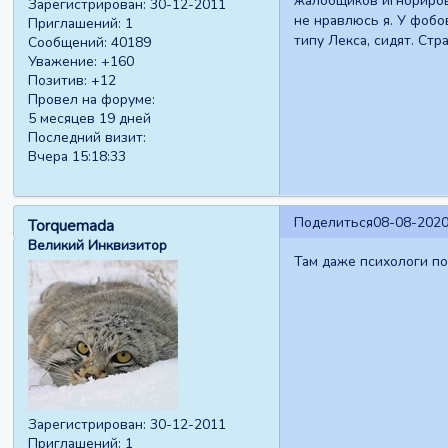
жалобщиков игнорирова
Зарегистрирован
: 30-12-2011
не нравлюсь я. У фобов
Приглашений:
1
типу Лекса, сидят. Стр
Сообщений:
40189
Уважение:
+160
Позитив:
+12
Провел на форуме:
5 месяцев 19 дней
Последний визит:
Вчера 15:18:33
Поделиться
08-08-2020
Torquemada
Великий Инквизитор
Там даже психологи по 
Зарегистрирован
: 30-12-2011
Приглашений:
1