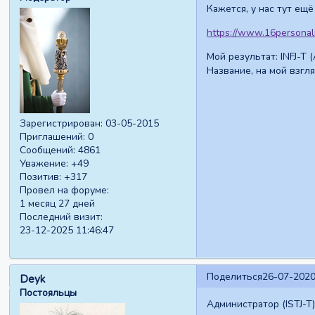
Кажется, у нас тут ещё
https://www.16personali
Мой результат: INFJ-T (
Название, на мой взгля
Зарегистрирован
: 03-05-2015
Приглашений:
0
Сообщений:
4861
Уважение:
+49
Позитив:
+317
Провел на форуме:
1 месяц 27 дней
Последний визит:
23-12-2025 11:46:47
Поделиться
26-07-2020
Deyk
Постояльцы
Администратор (ISTJ-T)