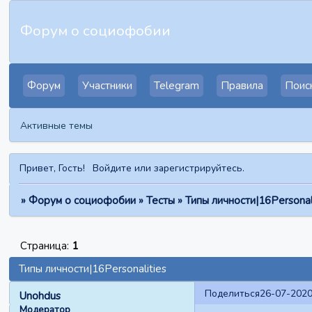
Форум о социофобии
Форум
Участники
Telegram
Правила
Поис
Активные темы
Привет, Гость!
Войдите
или
зарегистрируйтесь
.
»
Форум о социофобии
»
Тесты
»
Типы личности|16Personal
Страница:
1
Типы личности|16Personalities
Поделиться
26-07-2020
Unohdus
Модератор