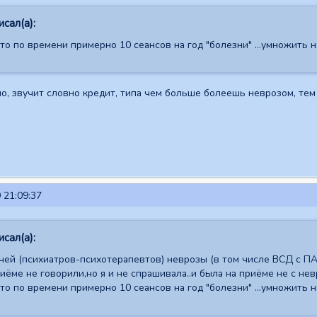
сал(а):
о по времени примерно 10 сеансов на год "болезни" ...умножить н
о, звучит словно кредит, типа чем больше болеешь неврозом, тем
 21:09:37
сал(а):
ей (психиатров-психотерапевтов) неврозы (в том числе ВСД с ПА) 
иёме не говорили,но я и не спрашивала..и была на приёме не с нев
о по времени примерно 10 сеансов на год "болезни" ...умножить н