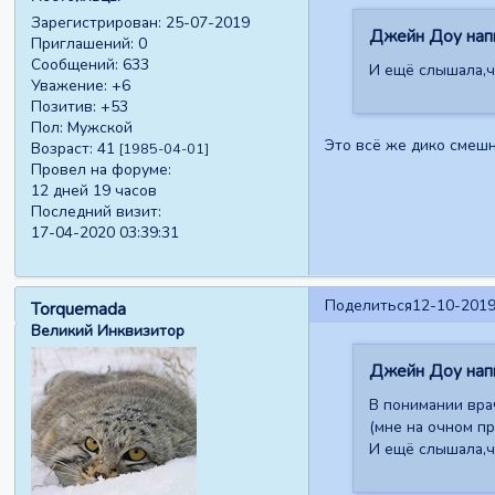
Зарегистрирован
: 25-07-2019
Джейн Доу напи
Приглашений:
0
Сообщений:
633
И ещё слышала,чт
Уважение:
+6
Позитив:
+53
Пол:
Мужской
Это всё же дико смешн
Возраст:
41
[1985-04-01]
Провел на форуме:
12 дней 19 часов
Последний визит:
17-04-2020 03:39:31
Поделиться
12-10-2019
Torquemada
Великий Инквизитор
Джейн Доу напи
В понимании врач
(мне на очном пр
И ещё слышала,чт