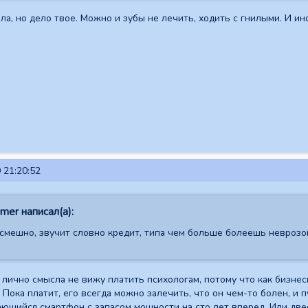
ла, но дело твое. Можно и зубы не лечить, ходить с гнилыми. И ин
 21:20:52
er написал(а):
 смешно, звучит словно кредит, типа чем больше болеешь неврозом
Я лично смысла не вижу платить психологам, потому что как бизне
 Пока платит, его всегда можно залечить, что он чем-то болен, и 
ающийся смартфон с запасом мощности на сто лет вперед. Или двес