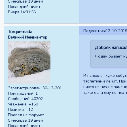
5 месяцев 19 дней
Последний визит:
Вчера 14:31:56
Поделиться
12-10-2019
Torquemada
Великий Инквизитор
Добряк написал(
Людям бывает ну
И психолог хуже собут
таблетками лечит. При
никто из них не замени
Зарегистрирован
: 30-12-2011
даже если ему не плат
Приглашений:
1
Сообщений:
40202
Уважение:
+160
Позитив:
+12
Провел на форуме:
5 месяцев 19 дней
Последний визит: