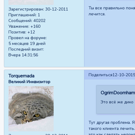
Ты все правильно поня
Зарегистрирован
: 30-12-2011
лечится.
Приглашений:
1
Сообщений:
40202
Уважение:
+160
Позитив:
+12
Провел на форуме:
5 месяцев 19 дней
Последний визит:
Вчера 14:31:56
Поделиться
12-10-2019
Torquemada
Великий Инквизитор
OgrimDoomhamm
Это всё же дико
Тут другая проблема. 
такого клиента лечить.
это как сделать нелом