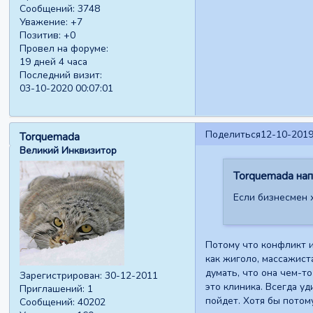
Сообщений:
3748
Уважение:
+7
Позитив:
+0
Провел на форуме:
19 дней 4 часа
Последний визит:
03-10-2020 00:07:01
Поделиться
12-10-2019
Torquemada
Великий Инквизитор
Torquemada напи
Если бизнесмен 
Потому что конфликт и
как жиголо, массажиста
думать, что она чем-т
Зарегистрирован
: 30-12-2011
это клиника. Всегда у
Приглашений:
1
пойдет. Хотя бы потому
Сообщений:
40202