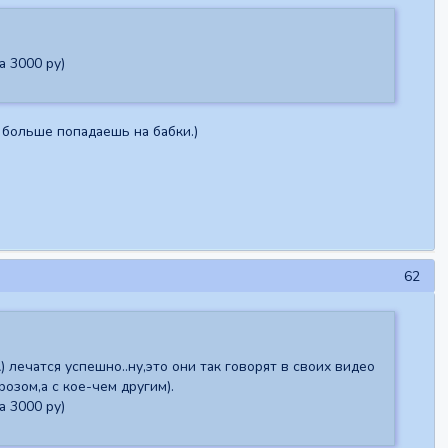
а 3000 ру)
 больше попадаешь на бабки.)
62
лечатся успешно..ну,это они так говорят в своих видео
розом,а с кое-чем другим).
а 3000 ру)