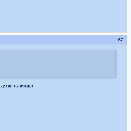
67
ть ради выигрыша.