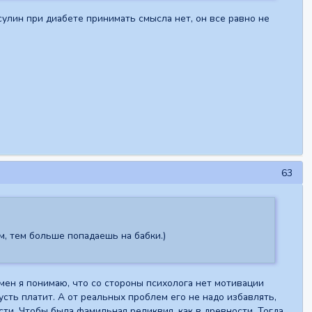
сулин при диабете принимать смысла нет, он все равно не
63
, тем больше попадаешь на бабки.)
смен я понимаю, что со стороны психолога нет мотивации
пусть платит. А от реальных проблем его не надо избавлять,
ти. Чтобы была фамильная реликвия, как в древности. Тогда