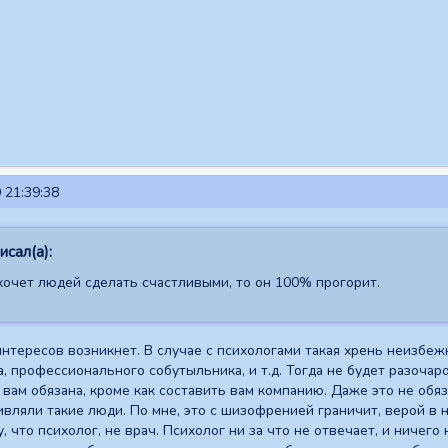
 21:39:38
сал(а):
хочет людей сделать счастливыми, то он 100% прогорит.
нтересов возникнет. В случае с психологами такая хрень неизбежн
, профессионального собутыльника, и т.д. Тогда не будет разочар
о вам обязана, кроме как составить вам компанию. Даже это не обя
дивляли такие люди. По мне, это с шизофренией граничит, верой в
, что психолог, не врач. Психолог ни за что не отвечает, и ничего