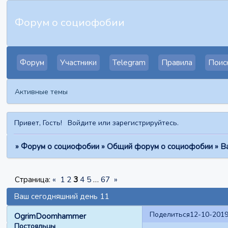
Форум о социофобии
Форум
Участники
Telegram
Правила
Поис
Активные темы
Привет, Гость!
Войдите
или
зарегистрируйтесь
.
»
Форум о социофобии
»
Общий форум о социофобии
»
В
Страница:
«
1
2
3
4
5
…
67
»
Ваш сегодняшний день 11
Поделиться
12-10-2019
OgrimDoomhammer
Постояльцы