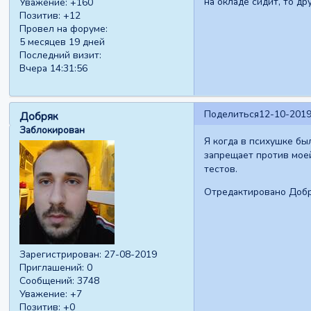
на окладе сидит, то д
Уважение:
+160
Позитив:
+12
Провел на форуме:
5 месяцев 19 дней
Последний визит:
Вчера 14:31:56
Поделиться
12-10-2019
Добряк
Заблокирован
Я когда в психушке бы
запрещает против моей
тестов.
Отредактировано Добря
Зарегистрирован
: 27-08-2019
Приглашений:
0
Сообщений:
3748
Уважение:
+7
Позитив:
+0