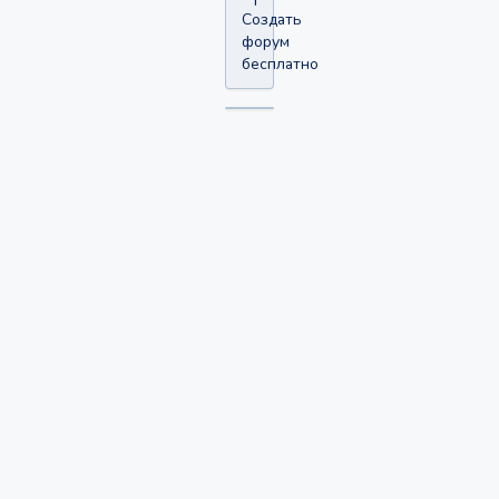
Создать
форум
бесплатно