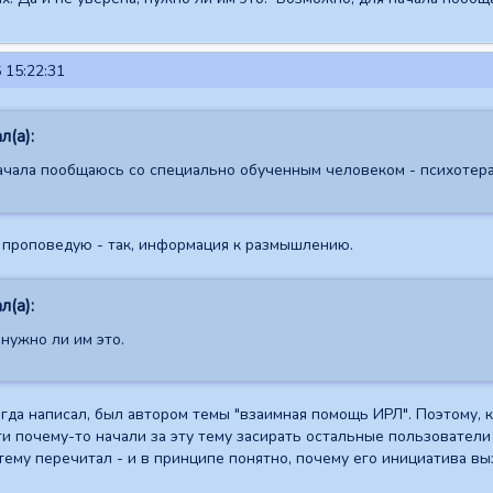
 15:22:31
л(а):
ачала пообщаюсь со специально обученным человеком - психотер
е проповедую - так, информация к размышлению.
л(а):
 нужно ли им это.
гда написал, был автором темы "взаимная помощь ИРЛ". Поэтому, ко
ти почему-то начали за эту тему засирать остальные пользователи 
о тему перечитал - и в принципе понятно, почему его инициатива 