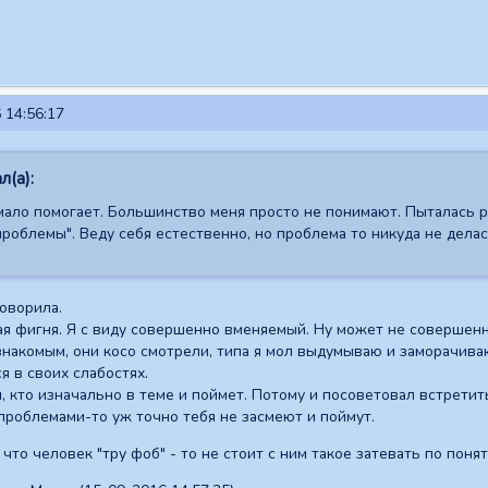
 14:56:17
л(а):
мало помогает. Большинство меня просто не понимают. Пыталась ра
роблемы". Веду себя естественно, но проблема то никуда не делас
говорила.
я фигня. Я с виду совершенно вменяемый. Ну может не совершенно
знакомым, они косо смотрели, типа я мол выдумываю и заморачива
я в своих слабостях.
, кто изначально в теме и поймет. Потому и посоветовал встретить
роблемами-то уж точно тебя не засмеют и поймут.
что человек "тру фоб" - то не стоит с ним такое затевать по поня