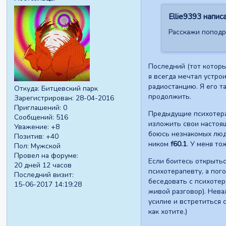
Ellie9393 написа
Расскажи поподро
Последний (тот которы
я всегда мечтал устро
радиостанцию. Я его та
Откуда:
Битцевский парк
продолжить.
Зарегистрирован
: 28-04-2016
Приглашений:
0
Предыдущие психотерап
Сообщений:
516
изложить свои настоящ
Уважение:
+8
боюсь незнакомых люде
Позитив:
+40
ником
f60.1
. У меня то
Пол:
Мужской
Провел на форуме:
Если боитесь открытьс
20 дней 12 часов
психотерапевту, а пог
Последний визит:
беседовать с психотер
15-06-2017 14:19:28
живой разговор). Неваж
усилие и встретиться с
как хотите.)