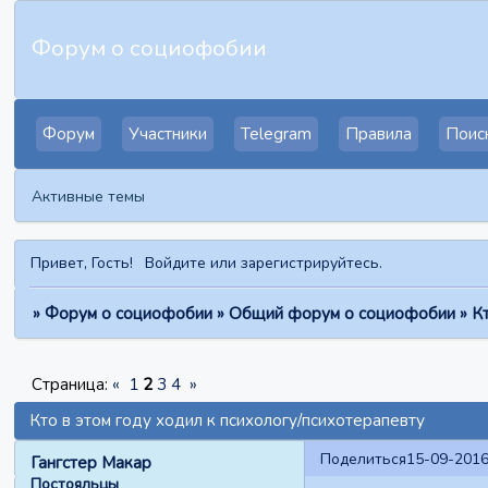
Форум о социофобии
Форум
Участники
Telegram
Правила
Поис
Активные темы
Привет, Гость!
Войдите
или
зарегистрируйтесь
.
»
Форум о социофобии
»
Общий форум о социофобии
»
Кт
Страница:
«
1
2
3
4
»
Кто в этом году ходил к психологу/психотерапевту
Поделиться
15-09-2016
Гангстер Макар
Постояльцы