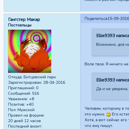
Поделиться
15-09-2016
Гангстер Макар
Постояльцы
Ellie9393 написа
Возможно, для н
Воля твоя. Я ничего н
Откуда:
Битцевский парк
Ellie9393 написа
Зарегистрирован
: 28-04-2016
Приглашений:
0
Да и не уверена,
Сообщений:
516
Уважение:
+8
Позитив:
+40
Человек, которому я то
Пол:
Мужской
это нужно.
Его кста
Провел на форуме:
Хотя, я вот сейчас ег
20 дней 12 часов
что ему пишут.
Последний визит: