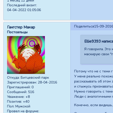
1 месяц 12 дней
Последний визит:
04-04-2022 01:05:06
Поделиться
15-09-2016
Гангстер Макар
Постояльцы
Ellie9393 написа
Я говорила. Это 
маскирую свои "п
Потому что не с теми 
У меня реально похожа
Откуда:
Битцевский парк
рассказывать об этом 
Зарегистрирован
: 28-04-2016
и стыжусь признаватьс
Приглашений:
0
Нужно говорить с теми
Сообщений:
516
Люди с аналогичными п
Уважение:
+8
Позитив:
+40
Конечно, если видишь, 
Пол:
Мужской
Провел на форуме: