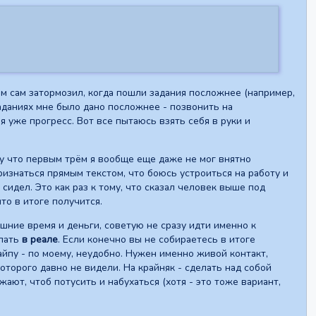
ам сам затормозил, когда пошли задания посложнее (например,
заданиях мне было дано посложнее - позвонить на
ня уже прогресс. Вот все пытаюсь взять себя в руки и
му что первым трём я вообще еще даже не мог внятно
ризнаться прямым текстом, что боюсь устроиться на работу и
сидел. Это как раз к тому, что сказал человек выше под
то в итоге получится.
ишние время и деньги, советую не сразу идти именно к
елать
в реале
. Если конечно вы не собираетесь в итоге
айпу - по моему, неудобно. Нужен именно живой контакт,
которого давно не видели. На крайняк - сделать над собой
жают, чтоб потусить и набухаться (хотя - это тоже вариант,