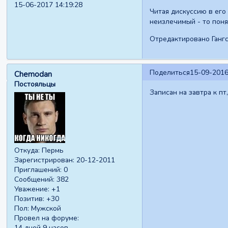
15-06-2017 14:19:28
Читая дискуссию в его
неизлечимый - то поня
Отредактировано Гангс
Поделиться
15-09-2016
Chemodan
Постояльцы
Записан на завтра к пт
Откуда:
Пермь
Зарегистрирован
: 20-12-2011
Приглашений:
0
Сообщений:
382
Уважение:
+1
Позитив:
+30
Пол:
Мужской
Провел на форуме:
14 дней 9 часов