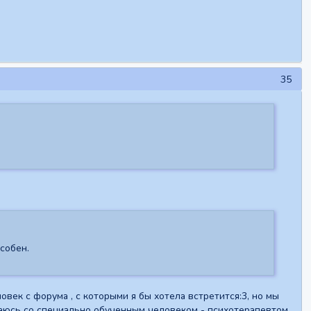
35
собен.
овек с форума , с которыми я бы хотела встретится:3, но мы
щаюсь со специально обученным человеком - психотерапевтом.