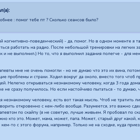
л(а):
бнее : помог тебе пт ? Сколько сеансов было?
й когнитивно-поведенческий) - да, помог. Но в одном моменте я т
иться работать на радио. После небольшой тренировки на легких 
к и не выполнил.) Но то, что я выполнил задания полегче - для ме
евты мне не очень помогли - но не думаю что это их вина, пото
ие проблемы и страхи. Ходил вокруг да около, вместо того чтоб п
й. Нелегко открываться незнакомому человеку, когда 3 года дома 
же не сразу получилось. Но если настойчиво пытаться - то думаю, ч
я незнакомому человеку, есть вот такая мысль. Чтоб не тратить л
оворить откровенно с кем-либо вообще. Разумеется, это важно сд
апевтом по скайпу (я не советую, лучше живьем. Я пробовал по ск
но кто это. Может, мама, может, папа. Может, старый друг какой, 
 кем-то с этого форума, например. Только не на сходке, куда приез