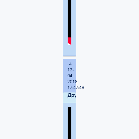
4
12-
04-
2016
17:47:48
Друг