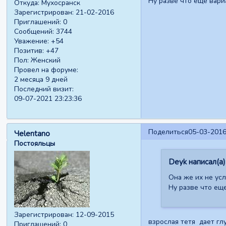
Ну разве что еще вари
Откуда:
Мухосранск
Зарегистрирован
: 21-02-2016
Приглашений:
0
Сообщений:
3744
Уважение:
+54
Позитив:
+47
Пол:
Женский
Провел на форуме:
2 месяца 9 дней
Последний визит:
09-07-2021 23:23:36
Поделиться
05-03-2016
Чelentano
Постояльцы
Deyk написал(а)
Она же их не ус
Ну разве что ещ
Зарегистрирован
: 12-09-2015
взрослая тетя дает гл
Приглашений:
0