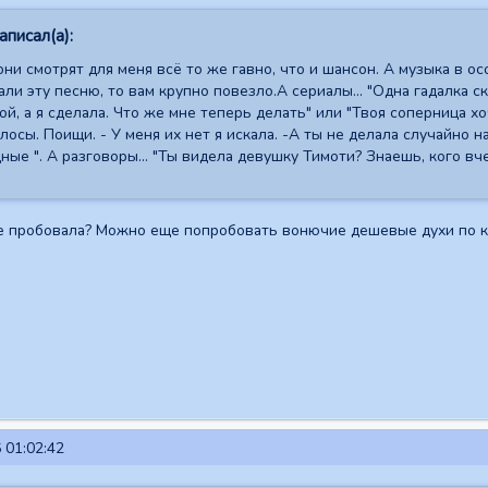
аписал(а):
они смотрят для меня всё то же гавно, что и шансон. А музыка в ос
ли эту песню, то вам крупно повезло.А сериалы... "Одна гадалка ск
ой, а я сделала. Что же мне теперь делать" или "Твоя соперница х
осы. Поищи. - У меня их нет я искала. -А ты не делала случайно н
ные ". А разговоры... "Ты видела девушку Тимоти? Знаешь, кого вч
 пробовала? Можно еще попробовать вонючие дешевые духи по ком
 01:02:42