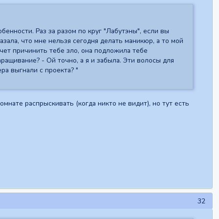
обенности. Раз за разом по круг "Лабутэны", если вы
азала, что мне нельзя сегодня делать маникюр, а то мой
очет причинить тебе зло, она подложила тебе
аращивание? - Ой точно, а я и забыла. Эти волосы для
ера выгнали с проекта? "
нате распрыскивать (когда никто не видит), но тут есть
32