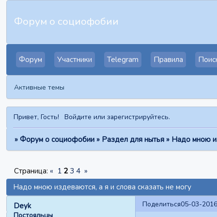
Форум о социофобии
Форум
Участники
Telegram
Правила
Поис
Активные темы
Привет, Гость!
Войдите
или
зарегистрируйтесь
.
»
Форум о социофобии
»
Раздел для нытья
»
Надо мною из
Страница:
«
1
2
3
4
»
Надо мною издеваются, а я и слова сказать не могу
Поделиться
05-03-2016
Deyk
Постояльцы