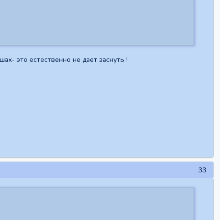
шах- это естественно не дает заснуть !
33