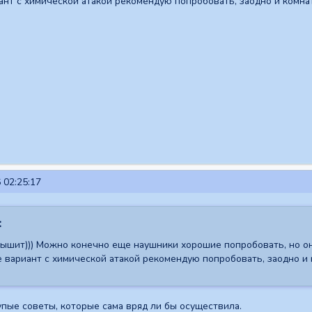
ант с химической атакой рекомендую попробовать, заодно и комна
 02:25:17
:
лышит))) Можно конечно еще наушники хорошие попробовать, но о
е вариант с химической атакой рекомендую попробовать, заодно и 
упые советы, которые сама вряд ли бы осуществила.