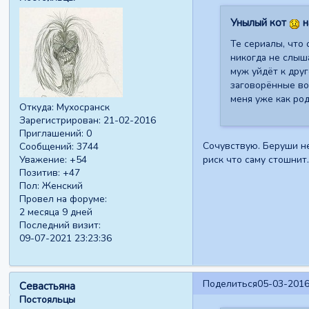
Унылый кот
н
Те сериалы, что 
никогда не слыша
муж уйдёт к друг
заговорённые вол
меня уже как род
Откуда:
Мухосранск
Зарегистрирован
: 21-02-2016
Приглашений:
0
Сочувствую. Беруши не
Сообщений:
3744
риск что саму стошнит.
Уважение:
+54
Позитив:
+47
Пол:
Женский
Провел на форуме:
2 месяца 9 дней
Последний визит:
09-07-2021 23:23:36
Поделиться
05-03-2016
Севастьяна
Постояльцы