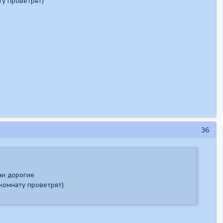
ту проветрят)
36
ни дорогие
комнату проветрят)