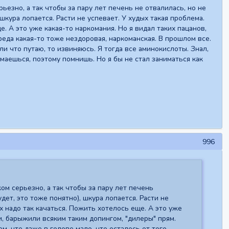
езно, а так чтобы за пару лет печень не отвалилась, но не
шкура лопается. Расти не успевает. У худых такая проблема.
е. А это уже какая-то наркомания. Но я видал таких пацанов,
реда какая-то тоже нездоровая, наркоманская. В прошлом все.
ли что путаю, то извиняюсь. Я тогда все аминокислоты. Знал,
имаешься, поэтому помнишь. Но я бы не стал заниматься как
996
ом серьезно, а так чтобы за пару лет печень
дет, это тоже понятно), шкура лопается. Расти не
ах надо так качаться. Пожить хотелось еще. А это уже
ли, барыжили всяким таким допингом, "дилеры" прям.
м, что даже в голове мало, что осталось от того