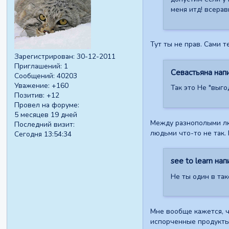
меня итд! всерав
Тут ты не прав. Сами т
Зарегистрирован
: 30-12-2011
Приглашений:
1
Севастьяна напи
Сообщений:
40203
Уважение:
+160
Так это Не "выго
Позитив:
+12
Провел на форуме:
5 месяцев 19 дней
Между разнополыми люд
Последний визит:
людьми что-то не так.
Сегодня 13:54:34
see to learn нап
Не ты один в так
Мне вообще кажется, ч
испорченные продукты