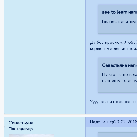
see to learn нап
Бизнес-идея: вып
Да без проблем. Любой
корыстные девки твои.
Севастьяна напи
Ну кто-то попола
начнешь, то дев
Ууу, так ты не за равн
Поделиться
20-02-2016
Севастьяна
Постояльцы