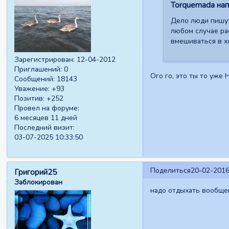
Torquemada напи
Дело люди пишут 
любом случае ра
вмешиваться в х
Зарегистрирован
: 12-04-2012
Приглашений:
0
Ого го, это ты то уже
Сообщений:
18143
Уважение:
+93
Позитив:
+252
Провел на форуме:
6 месяцев 11 дней
Последний визит:
03-07-2025 10:33:50
Поделиться
20-02-2016
Григорий25
Заблокирован
надо отдыхать вообщем