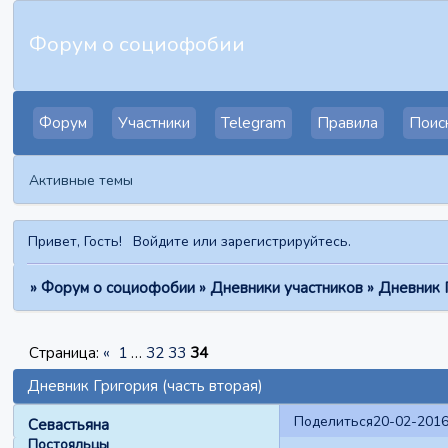
Форум о социофобии
Форум
Участники
Telegram
Правила
Поис
Активные темы
Привет, Гость!
Войдите
или
зарегистрируйтесь
.
»
Форум о социофобии
»
Дневники участников
»
Дневник Г
Страница:
«
1
…
32
33
34
Дневник Григория (часть вторая)
Поделиться
20-02-2016
Севастьяна
Постояльцы