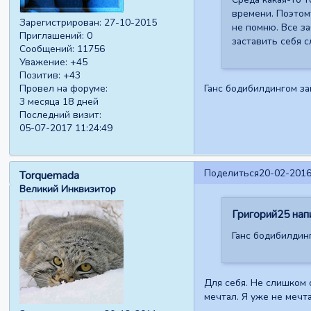
времени. Поэтому
Зарегистрирован
: 27-10-2015
не помню. Все за
Приглашений:
0
заставить себя с
Сообщений:
11756
Уважение:
+45
Позитив:
+43
Провел на форуме:
Ганс бодибилдингом за
3 месяца 18 дней
Последний визит:
05-07-2017 11:24:49
Поделиться
20-02-2016
Torquemada
Великий Инквизитор
Григорий25 напи
Ганс бодибилдинг
Для себя. Не слишком с
мечтал. Я уже не мечт