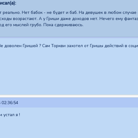
сал(а):
реально. Нет бабок - не будет и баб. На девушек в любом случае 
сходы возрастают. А у Гриши даже доходов нет. Нечего ему фанта
од его мыслей грубо. Пока сдерживаюсь.
 Не доволен Гришей ? Сам Торкви захотел от Гришы действий в соци
 02:36:54
 устал я !