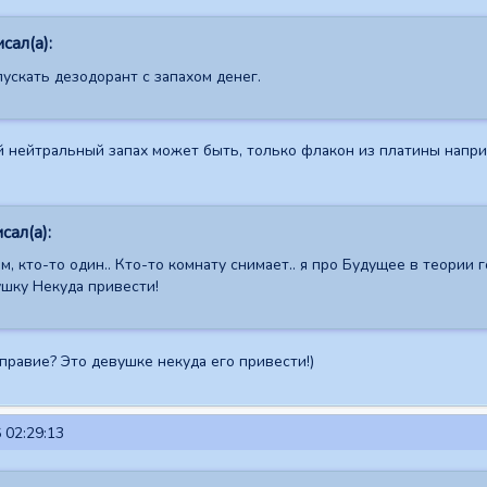
исал(а):
ускать дезодорант с запахом денег.
 нейтральный запах может быть, только флакон из платины наприм
сал(а):
м, кто-то один.. Кто-то комнату снимает.. я про Будущее в теории
ушку Некуда привести!
оправие? Это девушке некуда его привести!)
 02:29:13