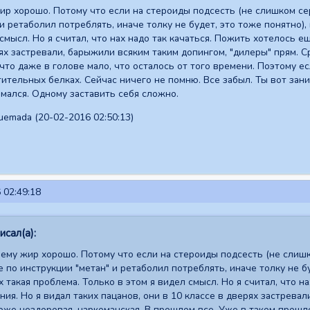
ир хорошо. Потому что если на стероиды подсесть (не слишком серь
и ретаболил потреблять, иначе толку не будет, это тоже понятно), 
смысл. Но я считал, что нах надо так качаться. Пожить хотелось ещ
рях застревали, барыжили всяким таким допингом, "дилеры" прям. С
что даже в голове мало, что осталось от того времени. Поэтому ес
стительных белках. Сейчас ничего не помню. Все забыл. Ты вот зан
имался. Одному заставить себя сложно.
emada (20-02-2016 02:50:13)
 02:49:18
сал(а):
ему жир хорошо. Потому что если на стероиды подсесть (не слишк
е по инструкции "метан" и ретаболил потреблять, иначе толку не бу
х такая проблема. Только в этом я видел смысл. Но я считал, что н
ния. Но я видал таких пацанов, они в 10 классе в дверях застрева
оже нездоровая, наркоманская. В прошлом все. Уже в таком прошло