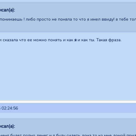
сал(а):
понимаешь ! либо просто не поняла то что я имел ввиду! я тебе то
и сказала что ее можно понять и как
я
и как ты. Такая фраза.
 02:24:56
сал(а):
меня будет полно денег и я буду сидеть дома то ко мне домой при