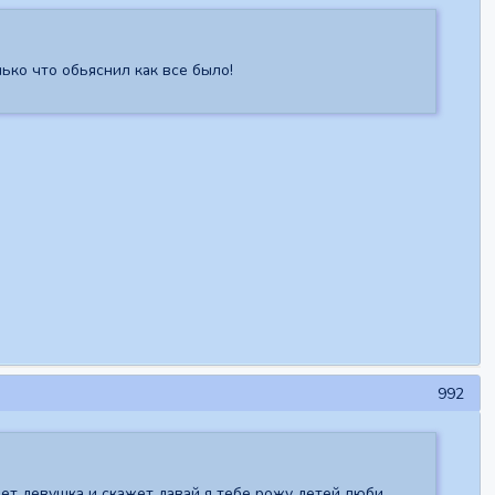
лько что обьяснил как все было!
992
дет девушка и скажет давай я тебе рожу детей люби