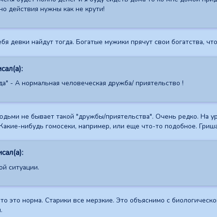
но действия нужны как не крути!
ебя девки найдут тогда. Богатые мужики прячут свои богатства, чт
сал(а):
да" - А нормальная человеческая дружба/ приятельство !
ьми не бывает такой "дружбы/приятельства". Очень редко. На ур
 Какие-нибудь гомосеки, например, или еще что-то подобное. Гриша
исал(а):
ой ситуации.
то это норма. Старики все мерзкие. Это объяснимо с биологическо
.