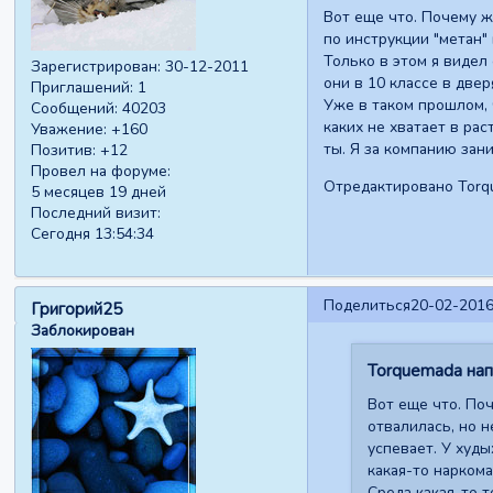
Вот еще что. Почему ж
по инструкции "метан" 
Только в этом я видел 
Зарегистрирован
: 30-12-2011
они в 10 классе в две
Приглашений:
1
Уже в таком прошлом, 
Сообщений:
40203
каких не хватает в ра
Уважение:
+160
ты. Я за компанию зан
Позитив:
+12
Провел на форуме:
Отредактировано Torqu
5 месяцев 19 дней
Последний визит:
Сегодня 13:54:34
Поделиться
20-02-2016
Григорий25
Заблокирован
Torquemada напи
Вот еще что. Поч
отвалилась, но н
успевает. У худы
какая-то наркома
Среда какая-то т