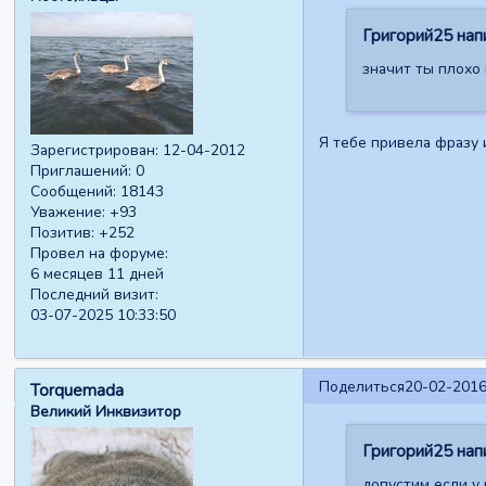
Григорий25 напи
значит ты плохо 
Я тебе привела фразу 
Зарегистрирован
: 12-04-2012
Приглашений:
0
Сообщений:
18143
Уважение:
+93
Позитив:
+252
Провел на форуме:
6 месяцев 11 дней
Последний визит:
03-07-2025 10:33:50
Поделиться
20-02-2016
Torquemada
Великий Инквизитор
Григорий25 напи
допустим если у 