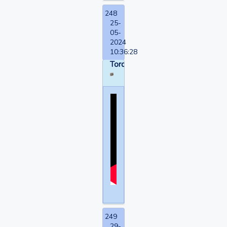
248
25-
05-
2024
10:36:28
Torquemada
249
29-