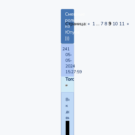
Смешные
ролики
Страница:
«
1
…
7
8
9
10
11
»
из
Ютуба
)))
241
05-
05-
2024
15:27:59
Torquemada
Вернёмся
к
добрым
видео.