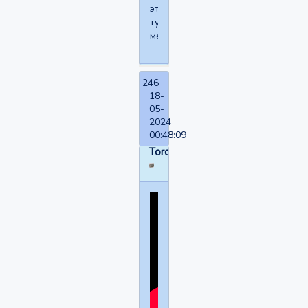
этому
тут
место.
246
18-
05-
2024
00:48:09
Torquemada