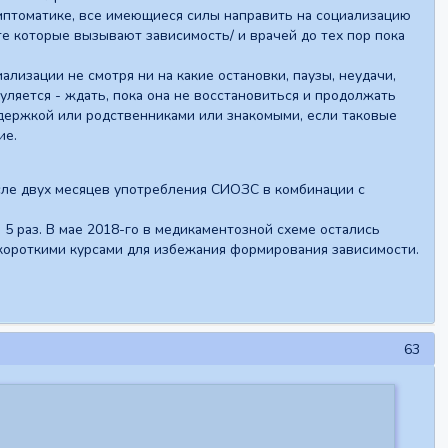
имптоматике, все имеющиеся силы направить на социализацию
 те которые вызывают зависимость/ и врачей до тех пор пока
лизации не смотря ни на какие остановки, паузы, неудачи,
уляется - ждать, пока она не восстановиться и продолжать
держкой или родственниками или знакомыми, если таковые
ие.
сле двух месяцев употребления СИОЗС в комбинации с
5 раз. В мае 2018-го в медикаментозной схеме остались
короткими курсами для избежания формирования зависимости.
63