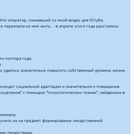
йти оператор, снимавший со мной видео для Ютуба;
е переехала ко мне жить, - в апреле этого года расстались.
и полтора года.
.
го удалось значительно повысить собственный уровень жизни
оисходит социальной адаптации и значительного повышения
сцеления" с помощью "психологических техник", найденных в
инимуму:
изучить их на предмет формирования лекарственной
ыми лекарствами