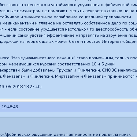
 бы какого-то весомого и устойчивого улучшения в фобической с
писанные психиатром не помогают, менять лекарства /только не на
устойчивое и значительное ослабление социальной тревожности
 медикаментами и главное не оставлять собственное дело по социа
я - если состояние ухудшается настолько что дееспособность обн
лучшении самочувствия эффективнее направлять на заручение под
ддержкой на первых шагах может быть и простое Интернет-общен
нного "Немедикаментозного лечения" стало возможным, только по
ом, чередующихся курсами соответственно 10 и 5 дней.
екарствам были добавлены Труксал и Финлепсин. СИОЗС менялись 
н, Феназепам и Финлепсин. Миртазапин и Феназепам принимаются 
13-05-2018 18:27:40)
 19:48:43
ио-/фобических ощущений данная активность не повлияла никак.