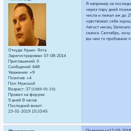
Я например за последн
через пару дней позже
числа и лежал аж до 2
чувствовал себя хорош
Август месяц Записалс
сеанса. Сентябрь, хочу
вы чем то пробовали л
Откуда:
Крым- Ялта
Зарегистрирован
: 07-08-2014
Приглашений:
0
Сообщений:
648
Уважение:
+9
Позитив:
+4
Пол:
Мужской
Возраст:
37
[1989-05-30]
Провел на форуме:
9 дней 8 часов
Последний визит:
23-01-2019 15:10:45
Поделиться
17-03-2018