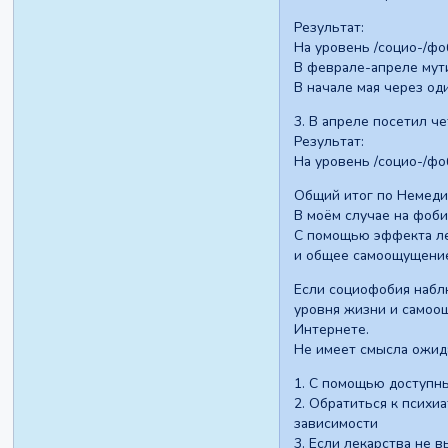
Результат:
На уровень /социо-/фо
В феврале-апреле мути
В начале мая через оди
3. В апреле посетил ч
Результат:
На уровень /социо-/фо
Общий итог по Немедик
В моём случае на фоби
С помощью эффекта ле
и общее самоощущени
Если социофобия наблю
уровня жизни и самоощ
Интернете.
Не имеет смысла ожида
1. С помощью доступн
2. Обратиться к психи
зависимости
3. Если лекарства не 