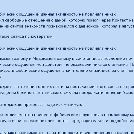
бических ощущений данная активность не повлияла никак.
л свободные отношения с дамой, которую помог через Контакт на
н из сайтов знакомств познакомился с девчонкой, которая в август
етыре сеанса психотерапии:
бических ощущений данная активность не повлияла никак.
аментозному и Медикаментозному в сочетании, за последние почт
ческие ощущения мои действия не оказывали никакого влияния. Но
карств фобические ощущения значительно снизились, за счёт че
е.
дается в течение многих лет и на протяжении этого срока не пр
ущения больного нет никакого смысла продолжать попытки "самои
ть дальше прогресса, надо как минимум:
ых медикаментов привести фобические ощущения к возможному м
атру, и если он выпишет лекарства - предварительно и подробно 
вызывают зависимости - начать проходить курс лечения назначенн