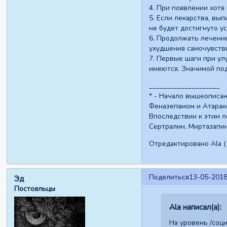
4. При появлении хотя
5. Если лекарства, вы
не будет достигнуто 
6. Продолжать лечение
ухудшения самочувстви
7. Первые шаги при у
имеются. Значимой по
____________________
* - Начало вышеописа
Феназепамом и Атаракс
Впоследствии к этим л
Сертралин, Миртазапи
Отредактировано Ala (
Поделиться
13-05-2018
Эд
Постояльцы
Ala написал(а):
На уровень /соц