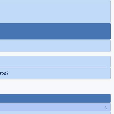
 год?
1