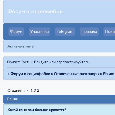
Форум о социофобии
Форум
Участники
Telegram
Правила
Поис
Активные темы
Привет, Гость!
Войдите
или
зарегистрируйтесь
.
»
Форум о социофобии
»
Отвлеченные разговоры
»
Языки
Страница:
«
1
2
3
Языки
Какой язык вам больше нравится?