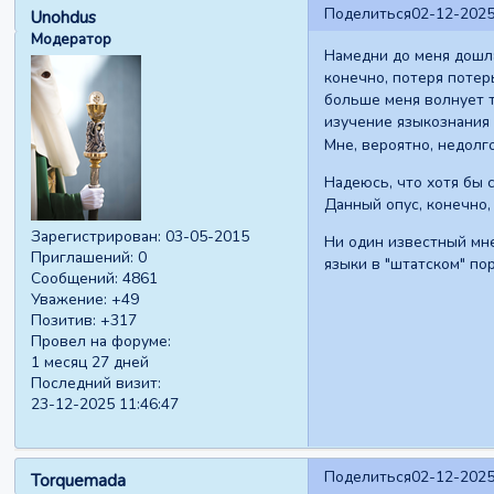
Поделиться
02-12-2025
Unohdus
Модератор
Намедни до меня дошл
конечно, потеря потер
больше меня волнует т
изучение языкознания
Мне, вероятно, недолго
Надеюсь, что хотя бы 
Данный опус, конечно,
Зарегистрирован
: 03-05-2015
Ни один известный мне
Приглашений:
0
языки в "штатском" по
Сообщений:
4861
Уважение:
+49
Позитив:
+317
Провел на форуме:
1 месяц 27 дней
Последний визит:
23-12-2025 11:46:47
Поделиться
02-12-2025
Torquemada