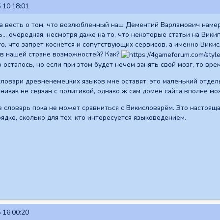
 10:18:01
а весть о том, что возлюбленный наш Дементий Варламович намер
ь... очередная, несмотря даже на то, что некоторые статьи на Ви
о, что запрет коснётся и сопутствующих сервисов, а именно Викис
 в нашей стране возможностей? Как?
 осталось, но если при этом будет нечем занять свой мозг, то врем
словари древненемецких языков мне оставят: это маленький отде
 никак не связан с политикой, однако ж сам домен сайта вполне м
 словарь пока не может сравниться с Викисловарём. Это настоящая
рядке, сколько для тех, кто интересуется языковедением.
 16:00:20