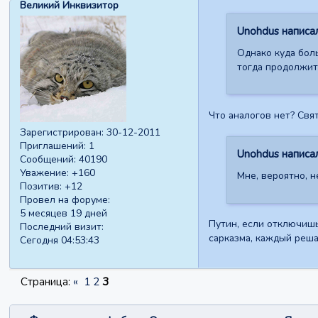
Великий Инквизитор
Unohdus написал
Однако куда боль
тогда продолжит
Что аналогов нет? Свя
Зарегистрирован
: 30-12-2011
Приглашений:
1
Unohdus написал
Сообщений:
40190
Уважение:
+160
Мне, вероятно, н
Позитив:
+12
Провел на форуме:
5 месяцев 19 дней
Путин, если отключишь
Последний визит:
сарказма, каждый реша
Сегодня 04:53:43
Страница:
«
1
2
3