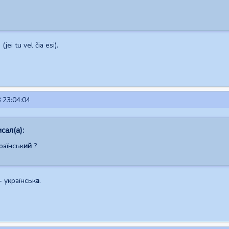
jei tu vel čia esi).
 23:04:04
сал(а):
раїнськ
ий
?
- українськ
а
.