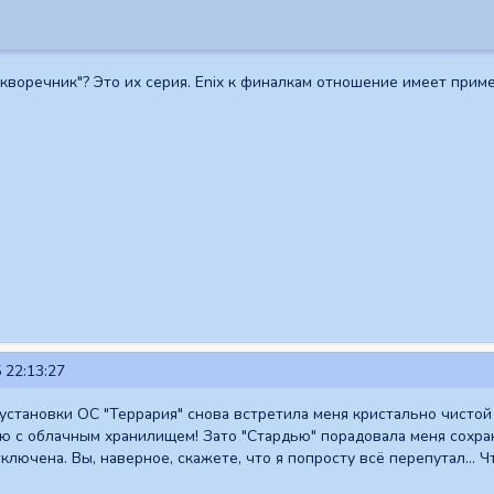
"скворечник"? Это их серия. Enix к финалкам отношение имеет прим
 22:13:27
становки ОС "Террария" снова встретила меня кристально чистой 
 с облачным хранилищем! Зато "Стардью" порадовала меня сохранён
лючена. Вы, наверное, скажете, что я попросту всё перепутал... Ч