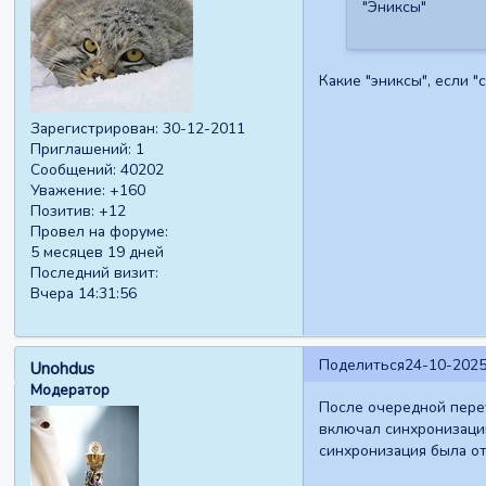
"Эниксы"
Какие "эниксы", если 
Зарегистрирован
: 30-12-2011
Приглашений:
1
Сообщений:
40202
Уважение:
+160
Позитив:
+12
Провел на форуме:
5 месяцев 19 дней
Последний визит:
Вчера 14:31:56
Поделиться
24-10-2025
Unohdus
Модератор
После очередной переу
включал синхронизацию
синхронизация была отк