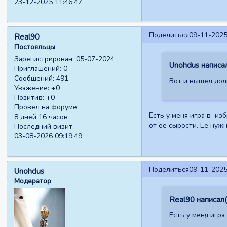
23-12-2025 11:46:47
Поделиться
09-11-2025
Real90
Постояльцы
Зарегистрирован
: 05-07-2024
Unohdus написал
Приглашений:
0
Сообщений:
491
Вот и вышел дол
Уважение:
+0
Позитив:
+0
Провел на форуме:
Есть у меня игра в изб
8 дней 16 часов
от её сырости. Её ну
Последний визит:
03-08-2026 09:19:49
Поделиться
09-11-2025
Unohdus
Модератор
Real90 написал(
Есть у меня игра