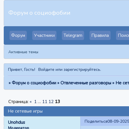
Форум о социофобии
Форум
Участники
Telegram
Правила
Поис
Активные темы
Привет, Гость!
Войдите
или
зарегистрируйтесь
.
»
Форум о социофобии
»
Отвлеченные разговоры
»
Не се
Страница:
«
1
…
11
12
13
Не сетевые игры
Поделиться
08-09-2025
Unohdus
Модератор