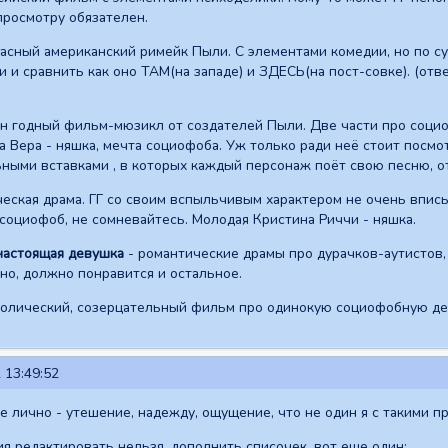
просмотру обязателен.
ласный американский римейк Пыли. С элементами комедии, но по с
 и сравнить как оно ТАМ(на западе) и ЗДЕСЬ(на пост-совке). (отв
н годный фильм-мюзикл от создателей Пыли. Две части про социоф
а Вера - няшка, мечта социофоба. Уж только ради неё стоит посм
ными вставками , в которых каждый персонаж поёт свою песню, о
еская драма. ГГ со своим вспыльчивым характером не очень вписы
 социофоб, не сомневайтесь. Молодая Кристина Риччи - няшка.
настоящая девушка
- романтические драмы про дурачков-аутистов
но, должно понравится и остальное.
олический, созерцательный фильм про одинокую социофобную де
 13:49:52
е лично - утешение, надежду, ощущение, что не один я с такими п
я редактировать нельзя, дополнить списочек. вот еще один: