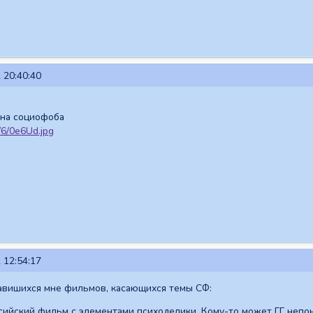
 20:40:40
 на социофоба
 12:54:17
авишихся мне фильмов, касающихся темы СФ:
ийский фильм с элементами психоделики. Кому-то может ГГ непон