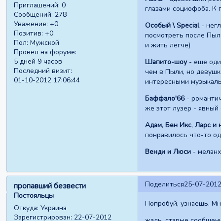
Приглашений:
0
глазами социофоба. К 
Сообщений:
278
Уважение:
+0
Особый \ Special
- нег
Позитив:
+0
посмотреть после Пыли
Пол:
Мужской
и жить легче)
Провел на форуме:
5 дней 9 часов
Шапито-шоу
- еще оди
Последний визит:
чем в Пыли, но девушк
01-10-2012 17:06:44
интересными музыкаль
Баффало'66
- романтич
же этот лузер - явный
Адам
,
Бен Икс
,
Ларс и 
понравилось что-то од
Венди и Люси
- меланх
Поделиться
25-07-2012
пропавший безвести
Постояльцы
Попробуй, узнаешь. Мн
Откуда:
Украина
Зарегистрирован
: 22-07-2012
жаль, старые сообщени