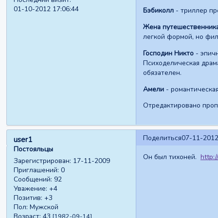
01-10-2012 17:06:44
Бэбиколл
- триллер пр
Жена путешественника
легкой формой, но фи
Господин Никто
- эпич
Психоделическая драма
обязателен.
Амели
- романтическая
Отредактировано пропа
Поделиться
07-11-2012
user1
Постояльцы
Он был тихоней.
http:
Зарегистрирован
: 17-11-2009
Приглашений:
0
Сообщений:
92
Уважение:
+4
Позитив:
+3
Пол:
Мужской
Возраст:
43
[1982-09-14]