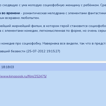
о сходящую с ума молодую социофобную женщину с ребёнком. Сре
 во времени
- романтическая мелодрама с элементами фантастики
льм всеравно любопытен.
нейший жирнейший фильм, в котором герой становится социофобом
 с элементами комедии, легкомысленная по форме, но очень серь
 комедия про социофобку. Наверняка все видели, так что в предст
вший безвести (25-07-2012 19:15:27)
 18:18:03
//www.kinopoisk.ru/film/252475/