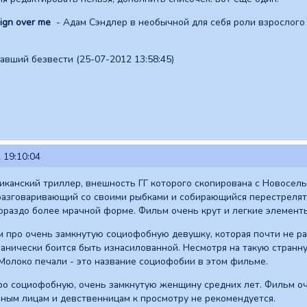
ign over me
- Адам Сэндлер в необычной для себя роли взрослого
вший безвести (25-07-2012 13:58:45)
 19:10:04
иканский триллер, внешность ГГ которого скопирована с Новосель
разговаривающий со своими рыбками и собирающийся перестрелять
гораздо более мрачной форме. Фильм очень крут и легкие элемент
 про очень замкнутую социофобную девушку, которая почти не разг
панически боится быть изнасилованной. Несмотря на такую странную
Молоко печали - это название социофобии в этом фильме.
про социофобную, очень замкнутую женщину средних лет. Фильм о
ным лицам и девственницам к просмотру не рекомендуется.