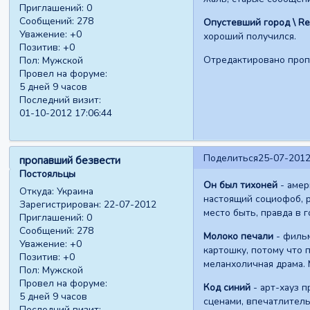
Приглашений:
0
Сообщений:
278
Опустевший город \ Re
Уважение:
+0
хороший получился.
Позитив:
+0
Отредактировано пропа
Пол:
Мужской
Провел на форуме:
5 дней 9 часов
Последний визит:
01-10-2012 17:06:44
Поделиться
25-07-2012
пропавший безвести
Постояльцы
Он был тихоней
- амер
Откуда:
Украина
настоящий социофоб, 
Зарегистрирован
: 22-07-2012
место быть, правда в 
Приглашений:
0
Сообщений:
278
Молоко печали
- фильм
Уважение:
+0
картошку, потому что 
Позитив:
+0
меланхоличная драма. 
Пол:
Мужской
Провел на форуме:
Код синий
- арт-хауз 
5 дней 9 часов
сценами, впечатлитель
Последний визит: