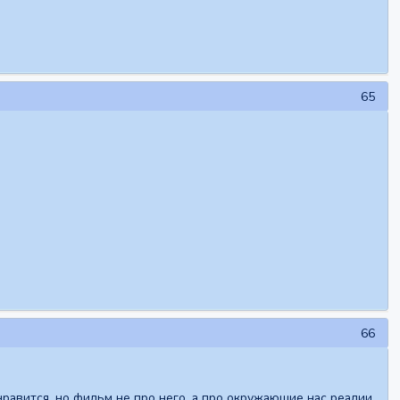
65
66
равится, но фильм не про него, а про окружающие нас реалии