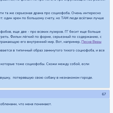
ути та же серьезная драма про социофоба. Очень интересно
ет: один хрен по большому счету, но ТАМ люди всётаки лучше
обов, еще две - про всяких лузеров. ГГ бесит еще больше
отреть. Фильм лёгкий по форме, серьезный по содержанию, с
тражающую его внутренний мир. Вот, например,
Песня Веры
вается в типичный образ замкнутого тихого социофоба, и все
, которые тоже социофобы. Схожи между собой, если
вушку, потерявшую свою собаку в незнакомом городе.
67
роблемами, что меня понимают.