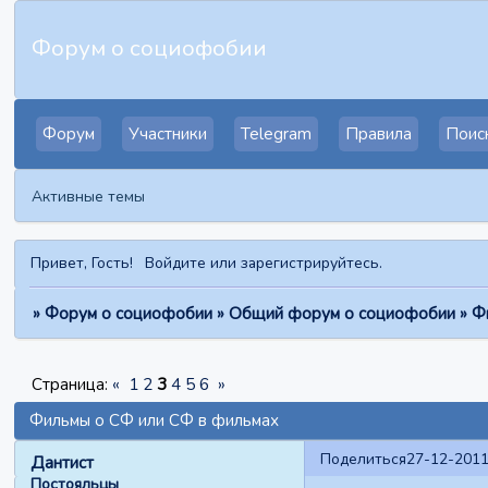
Форум о социофобии
Форум
Участники
Telegram
Правила
Поис
Активные темы
Привет, Гость!
Войдите
или
зарегистрируйтесь
.
»
Форум о социофобии
»
Общий форум о социофобии
»
Ф
Страница:
«
1
2
3
4
5
6
»
Фильмы о СФ или СФ в фильмах
Поделиться
27-12-2011
Дантист
Постояльцы