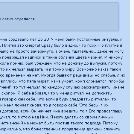
 легко отделался.
мне создавало лет до 20. У меня были постоянные ритуалы, я
Плитка это смерть! Сразу было видно, что псих. По плитке я
ыло не просто зачеркнуто, а очень тщательно... даже не могу
е превращал надписи в такие облачка цвета чернил. И никому
школе помню, был убежден, что не доживу до выпуска, потому
 что их нельзя вырвать, и я точно умру. Возможно из-за такой
со временем на нет. Иногда бывают рецидивы, но слабые, я их
влялись, что папа умрет, мама умрет, комп сломается, пломбы
гнем!", то тут нельзя по каждому случаю рассматривать, иначе
скопом. Я себе вбивал, что у меня ритуал, не допускать
и говорю сам себе, что если я буду следовать ритуалам, то
и меня ломает снова, то я говорю себе "Это бесы, я их
бы договор, если Он начнет мне вредить, то я Его провозглашу
мал, то я стою над Ним. Я могу делать со своим личным
 христианский не может быть против такого подхода. Потому
то нормально, что божественные проявления должны служить