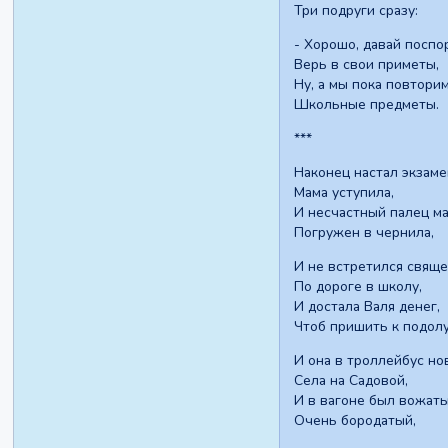
Три подруги сразу:
- Хорошо, давай поспо
Верь в свои приметы,
Ну, а мы пока повтори
Школьные предметы.
***
Наконец настал экзаме
Мама уступила,
И несчастный палец м
Погружен в чернила,
И не встретился свящ
По дороге в школу,
И достала Валя денег,
Чтоб пришить к подолу
И она в троллейбус но
Села на Садовой,
И в вагоне был вожат
Очень бородатый,