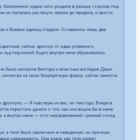
е, болезненно худые ноги уходили в разные стороны под
а не пыталась растянуть связки до предела, а просто
ов и боевых единиц спадали. Оставались лишь две
сцветный, сейчас дрогнул от едва уловимого,
ак зуд под кожей. Будто внутри меня образовалась
 не было контроля Виктора и властных взглядов Даши,
а, несмотря на свою безупречную форму, сейчас кажется
дрогнуло. — Я чувствую их вес, их текстуру. Вчера в
могла перестать думать о том, как она вошла бы в меня.
, а внутри меня — этот неуправляемый, грязный голод.
ши, а тело было заключено в невидимую, но прочную
такое одержимость. Она знала, как тело может