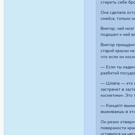
стереть себе бро
Она сделала ост
смейся, только н
Виктор, чей моз
подошел к ней в
Виктор прищурил
старой краски не
что если он косн
— Если ты надене
разбитой посудой
— Шляпа — это н
застрянет в зас
косметики». Это 
— Концепт выжив
выживаешь в это
Он резко отверну
поверхности кра
уставился на нег