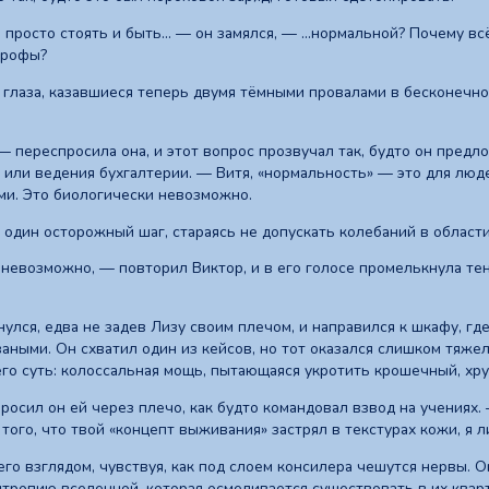
росто стоять и быть... — он замялся, — ...нормальной? Почему вс
трофы?
ё глаза, казавшиеся теперь двумя тёмными провалами в бесконечно
 переспросила она, и этот вопрос прозвучал так, будто он предл
 или ведения бухгалтерии. — Витя, «нормальность» — это для люде
и. Это биологически невозможно.
 один осторожный шаг, стараясь не допускать колебаний в области
невозможно, — повторил Виктор, и в его голосе промелькнула тен
нулся, едва не задев Лизу своим плечом, и направился к шкафу, г
аными. Он схватил один из кейсов, но тот оказался слишком тяжел
его суть: колоссальная мощь, пытающаяся укротить крошечный, хру
росил он ей через плечо, как будто командовал взвод на учениях.
того, что твой «концепт выживания» застрял в текстурах кожи, я л
го взглядом, чувствуя, как под слоем консилера чешутся нервы. О
нтропию вселенной, которая осмеливается существовать в их квар