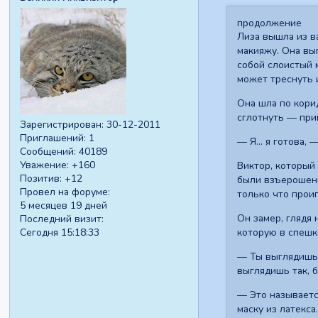
продолжение
Лиза вышла из в
макияжу. Она вы
собой слоистый 
может треснуть 
Она шла по кори
сглотнуть — при
Зарегистрирован
: 30-12-2011
Приглашений:
1
— Я... я готова,
Сообщений:
40189
Уважение:
+160
Виктор, который
Позитив:
+12
были взъерошены
Провел на форуме:
только что прои
5 месяцев 19 дней
Он замер, глядя
Последний визит:
которую в спешк
Сегодня 15:18:33
— Ты выглядишь.
выглядишь так, б
— Это называется
маску из латекса