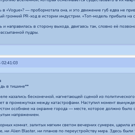
 в «Vogue»? — пробормотала она, и это движение губ едва не пр
ый громкий PR-ход в истории индустрии. «Топ-модель прибыла на 
 и направилась в сторону выхода, двигаясь так, словно её позвон
рассыпанной пудры.
 02:41:03
а
едь в тишине**
еле казались бесконечной, нагнетающей сценой из политического 
ает в промежутках между катастрофами. Наступил момент вынужде
устом особняке на окраине города — месте, которое должно было 
рытым напряжением.
орных комнат, залитых мягким светом вечерних сумерек, царила а
, ни Alien Blaster, ни планов по переустройству мира. Здесь были