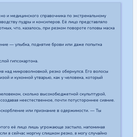
, но и медицинского справочника по экстремальному
зводству пудры и консилеров. Её лицо представляло
тных, что, казалось, при резком повороте головы маска
ение — улыбка, поднятие брови или даже попытка
 слой гипсокартона.
ия над микроволновкой, резко обернулся. Его волосы
зой и кухонной утварью, как у человека, который
 человеком, сколько высокобюджетной скульптурой,
 создавая неестественное, почти потустороннее сияние.
 оскорбление или признание в одержимости. — Ты
о этого её лицо лишь угрожающе застыло, напоминая
сли я сейчас моргну слишком резко, я могу случайно