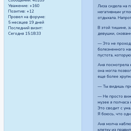
Сообщений:
40189
Уважение:
+160
Лиза сидела на 
Позитив:
+12
негативным углом
Провел на форуме:
отдыхала. Напрот
5 месяцев 19 дней
В этой тишине, 
Последний визит:
девушки, скован
Сегодня 15:18:33
— Это не проход
болезненного нап
пустота, котору
Аня посмотрела 
она могла позво
еще более хрупко
— Ты видишь пре
— Не просто вижу
музее я полчаса 
Это сводит с ума
Я боюсь, что од
Аня молча наблю
клетку из правил