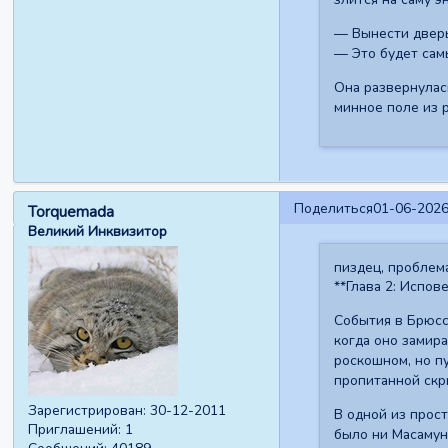
— Вынести дверь
— Это будет сам
Она развернулась
минное поле из 
Поделиться
01-06-2026
Torquemada
Великий Инквизитор
пиздец, проблем
**Глава 2: Испов
События в Брюсс
когда оно замир
роскошном, но п
пропитанной ск
Зарегистрирован
: 30-12-2011
В одной из прост
Приглашений:
1
было ни Масамуне