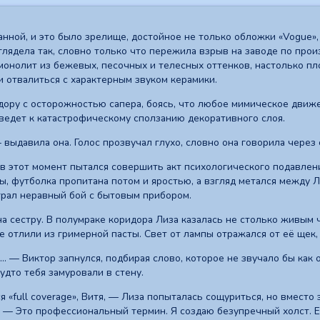
анной, и это было зрелище, достойное не только обложки «Vogue»
глядела так, словно только что пережила взрыв на заводе по прои
монолит из бежевых, песочных и телесных оттенков, настолько пло
и отвалиться с характерным звуком керамики.
дору с осторожностью сапера, боясь, что любое мимическое движ
ведет к катастрофическому сползанию декоративного слоя.
 — выдавила она. Голос прозвучал глухо, словно она говорила через
 в этот момент пытался совершить акт психологического подавлен
, футболка пропитана потом и яростью, а взгляд метался между Ли
грал неравный бой с бытовым прибором.
 на сестру. В полумраке коридора Лиза казалась не столько живым
е отлили из гримерной пасты. Свет от лампы отражался от её щек,
.. — Виктор запнулся, подбирая слово, которое не звучало бы как
удто тебя замуровали в стену.
 «full coverage», Витя, — Лиза попыталась сощуриться, но вмест
. — Это профессиональный термин. Я создаю безупречный холст. Е