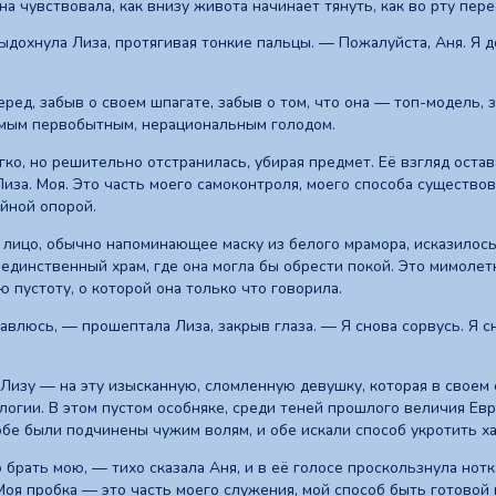
на чувствовала, как внизу живота начинает тянуть, как во рту пе
ыдохнула Лиза, протягивая тонкие пальцы. — Пожалуйста, Аня. Я 
ред, забыв о своем шпагате, забыв о том, что она — топ-модель, 
мым первобытным, нерациональным голодом.
гко, но решительно отстранилась, убирая предмет. Её взгляд оста
иза. Моя. Это часть моего самоконтроля, моего способа существо
айной опорой.
 лицо, обычно напоминающее маску из белого мрамора, исказилось 
 единственный храм, где она могла бы обрести покой. Это мимоле
ю пустоту, о которой она только что говорила.
правлюсь, — прошептала Лиза, закрыв глаза. — Я снова сорвусь. Я 
 Лизу — на эту изысканную, сломленную девушку, которая в своем
логии. В этом пустом особняке, среди теней прошлого величия Ев
обе были подчинены чужим волям, и обе искали способ укротить ха
 брать мою, — тихо сказала Аня, и в её голосе проскользнула нот
Моя пробка — это часть моего служения, мой способ быть готовой 