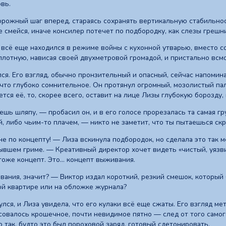
вь.
орожный шаг вперед, стараясь сохранять вертикальную стабильнос
е смейся, иначе консилер потечет по подбородку, как слезы грешн
г всё еще находился в режиме войны с кухонной утварью, вместо 
плотную, нависая своей двухметровой громадой, и пристально всмо
ся. Его взгляд, обычно пронзительный и опасный, сейчас напомин
что глубоко сомнительное. Он протянул огромный, мозолистый пале
ется её, то, скорее всего, оставит на лице Лизы глубокую борозду
шь шляпу, — пробасил он, и в его голосе прорезалась та самая гр
, либо чьим-то плачем, — никто не заметит, что ты пытаешься ск
е по концепту! — Лиза вскинула подбородок, но сделала это так м
тывшем гриме. — Креативный директор хочет видеть «чистый, уязв
тоже концепт. Это... концепт выживания.
ания, значит? — Виктор издал короткий, резкий смешок, который 
й квартире или на обложке журнала?
лся, и Лиза увидела, что его кулаки всё еще сжаты. Его взгляд м
совалось крошечное, почти невидимое пятно — след от того самог
о так, будто это был пороховой заряд, готовый сдетонировать.