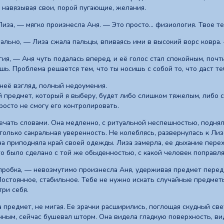
 навязывая свои, порой пугающие, желания.
Лиза, — мягко произнесла Аня. — Это просто... физиология. Твое т
ально, — Лиза сжала пальцы, впиваясь ими в высокий ворс ковра. 
гия, — Аня чуть подалась вперед, и её голос стал спокойным, поч
шь. Проблема решается тем, что ты носишь с собой то, что даст т
неё взгляд, полный недоумения.
 предмет, который я выберу, будет либо слишком тяжелым, либо сл
росто не смогу его контролировать.
вечать словами. Она медленно, с ритуальной неспешностью, поднял
только сакральная уверенность. Не колеблясь, развернулась к Л
на приподняла край своей одежды. Лиза замерла, ее дыхание перех
то было сделано с той же обыденностью, с какой человек поправля
пробка, — невозмутимо произнесла Аня, удерживая предмет перед 
Постоянное, стабильное. Тебе не нужно искать случайные предметы
ри себя.
 предмет, не мигая. Ее зрачки расширились, поглощая скудный све
ным, сейчас бушевал шторм. Она видела гладкую поверхность, вид