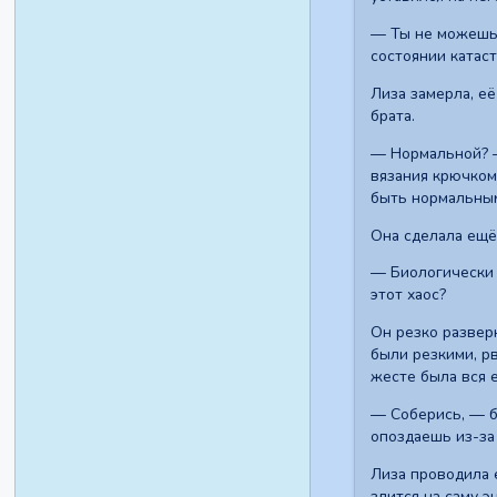
— Ты не можешь п
состоянии катас
Лиза замерла, е
брата.
— Нормальной? —
вязания крючком
быть нормальным
Она сделала ещё
— Биологически 
этот хаос?
Он резко развер
были резкими, рв
жесте была вся 
— Соберись, — б
опоздаешь из-за 
Лиза проводила е
злится на саму э