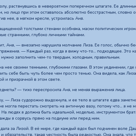
полу, растянувшись в невероятном поперечном шпагате. Ее длинны
, но лицо при этом оставалось абсолютно бесстрастным, словно он
ив нее, в мягком кресле, устроилась Аня.
защищенной толстыми стенами особняка, маски политических игрок
ные странными, глубоко личными тайнами.
ит, Аня, — внезапно нарушила молчание Лиза. Ее голос, обычно бе
ряжения. — Каждый раз, когда я вижу что-то... подходящее. Это к
ю нужно заполнить чем-то твердым, холодным, правильным.
на нее своими темными, глубокими глазами. В этом уединении, где
лить себе быть чуть более чем просто тенью. Она видела, как Лиз
й и призрачной в этом свете.
дметы? — тихо переспросила Аня, не меняя выражения лица.
, — Лиза судорожно выдохнула, и ее тело в шпагате едва заметно 
не могла перестать смотреть на античную вазу, потому что... я не 
. На людях я должна быть идеальной, моделью, инструментом брата
нажды я сорвусь прямо на подиуме или перед ним.
дала за Лизой. В её мире, где каждый вдох был подчинен воле Да
 и обязательств, такая честность была редкостью. Она знала, что 