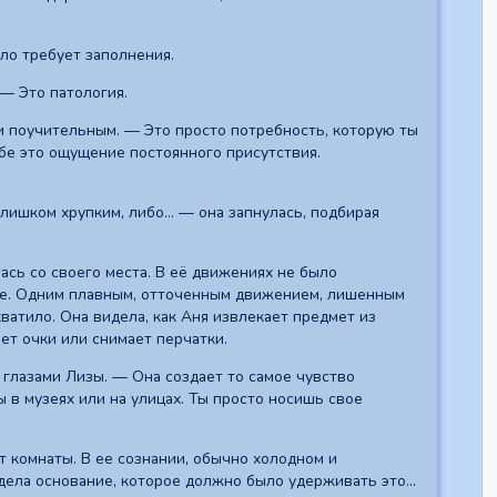
ело требует заполнения.
— Это патология.
ти поучительным. — Это просто потребность, которую ты
ебе это ощущение постоянного присутствия.
ишком хрупким, либо... — она запнулась, подбирая
ась со своего места. В её движениях не было
изе. Одним плавным, отточенным движением, лишенным
ватило. Она видела, как Аня извлекает предмет из
ет очки или снимает перчатки.
глазами Лизы. — Она создает то самое чувство
 в музеях или на улицах. Ты просто носишь свое
т комнаты. В ее сознании, обычно холодном и
ела основание, которое должно было удерживать это...