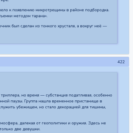
ивело к появлению микротрещины в районе подбородка.
съемки методом тарана».
очник был сделан из тонкого хрусталя, а вокруг неё —
422
триллера, но время — субстанция податливая, особенно
нной паузы. Группа нашла временное пристанище в
служить убежищем, но стало декорацией для тишины,
тмосфера, далекая от геополитики и оружия. Здесь не
 только две девушки.