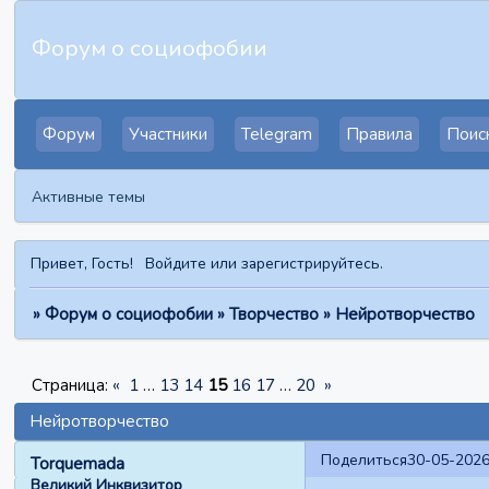
Форум о социофобии
Форум
Участники
Telegram
Правила
Поис
Активные темы
Привет, Гость!
Войдите
или
зарегистрируйтесь
.
»
Форум о социофобии
»
Творчество
»
Нейротворчество
Страница:
«
1
…
13
14
15
16
17
…
20
»
Нейротворчество
Поделиться
30-05-2026
Torquemada
Великий Инквизитор