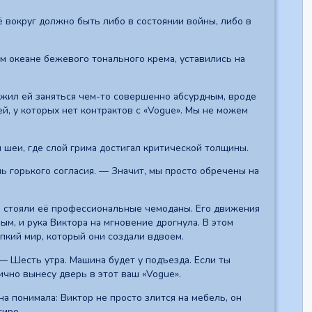
ё вокруг должно быть либо в состоянии войны, либо в
м океане бежевого тонального крема, уставились на
ожил ей заняться чем-то совершенно абсурдным, вроде
й, у которых нет контрактов с «Vogue». Мы не можем
 шеи, где слой грима достигал критической толщины.
ь горького согласия. — Значит, мы просто обречены на
де стояли её профессиональные чемоданы. Его движения
ым, и рука Виктора на мгновение дрогнула. В этом
пкий мир, который они создали вдвоем.
 — Шесть утра. Машина будет у подъезда. Если ты
ично вынесу дверь в этот ваш «Vogue».
на понимала: Виктор не просто злится на мебель, он
тире.