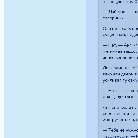
это ощущение. О
— Дай мне... — в
говоришь.
Она подалась впе
существом, ведо
— Нет, — Аня мя
интимная вещь, Л
является моей т
Лиза замерла, её
закрыли дверь в
усиливая ту саму
— Но я... я не с
для... для этого.
Аня смотрела на
собственной био
инструментами, 
— Тебе не нужно
пассивности. — 