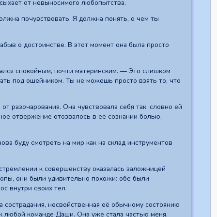
ресыхает от невыносимого любопытства.
должна почувствовать. Я должна понять, о чем ты
забыв о достоинстве. В этот момент она была просто
вался спокойным, почти материнским. — Это слишком
вать под ошейником. Ты не можешь просто взять то, что
от разочарования. Она чувствовала себя так, словно ей
тное отвержение отозвалось в её сознании болью,
снова буду смотреть на мир как на склад инструментов
 стремлении к совершенству оказалась заложницей
ропы, они были удивительно похожи: обе были
ос внутри своих тел.
ка сострадания, несвойственная её обычному состоянию
к любой команде Даши. Она уже стала частью меня.