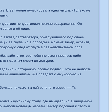
ть. В её голове пульсировала одна мысль: «Только не
ицы».
сочувствия почувствовал прилив раздражения. Он
трелся в её лицо.
ал взгляд реставратора, обнаружившего под слоем
ц к её скуле, но в последний момент замер, осознав,
, подобную след от плуга в свежевспаханном поле.
убая забота, которая обычно заканчивалась либо
рыть под этим слоем штукатурки.
едленно и осторожно, словно боялась, что её челюсть
имый минимализм». А я предлагаю ему «броню из
больше походил на лай раненого зверя. — Ты
етнулся к кухонному столу, где на идеально вычищенной
о «неповиновения» мебели. Виктор подошел к столу и