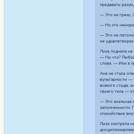
предавать разум,
— Это не грязь, 
— Но это ненорм
— Это не патоло
не удовлетворяе
Лиза подняла на 
— Но что? Любой
слова. — Или я п
Аня не стала от
вульгарности — 
всякого стыда, о
своего тела — э
— Это анальная 
заполненности. 
спокойствие внут
Лиза смотрела на
дисциплинирован